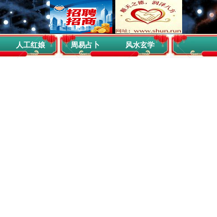
人工红娘
周易占卜
风水玄学