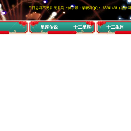
日日思君不见君 见君马上就求婚；梁晓君QQ：185801488（微信
星座传说
十二星座
十二生肖